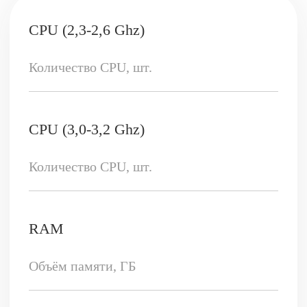
Другое
Средства защиты
ВПН с офисом
Антивирус
Защита по ФЗ-152
Anti-DDoS L3–L4 (на уровне сети)
Anti-DDoS L7 (на уровне приложений)
Введите ваше имя
Ваш номер телефона
+7