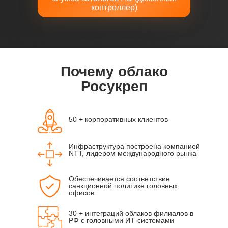
CPU (3,0-3,2 Ghz)
контроллер)
RAM
Почему облако
Росукреп
vSSD-2000 IOPS/ТБ
50 + корпоративных клиентов
Инфраструктура построена компанией
NTT, лидером международного рынка
vSSD-5000 IOPS/ТБ
Обеспечивается соответствие
санкционной политике головных
офисов
30 + интеграций облаков филиалов в
vSSD-10 000 IOPS/ТБ
РФ с головными ИТ-системами