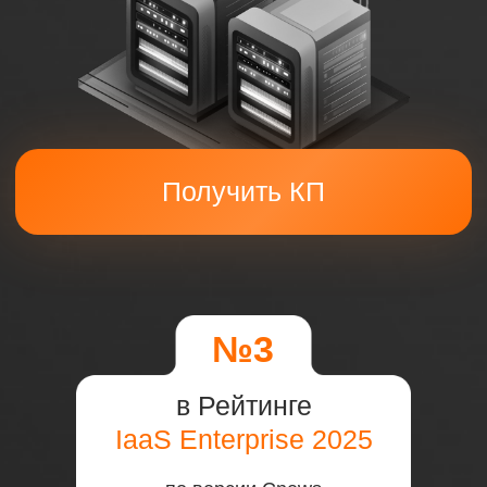
в Рейтинге
IaaS Enterprise 2025
по версии Cnews
№5
в Рейтинге
SLA 2024
по версии Cnews
№5
в Рейтинге
российских облачных
провайдеров 2024
по версии Компьютерра