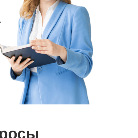
.
просы