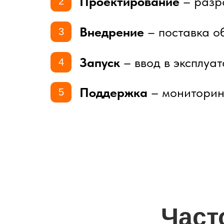
Проектирование
– разра
2
Внедрение
– поставка о
3
Запуск
– ввод в эксплуа
4
Поддержка
– мониторин
5
Част